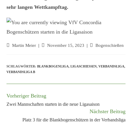
sehr langen Wettkampftag.
Beitrags-
Martin Meier
Beitrag
November 15, 2023
Beitrags-
Bogenschießen
Autor:
veröffentlicht:
Kategorie:
SCHLAGWÖRTER:
BLANKBOGENLIGA
,
LIGASCHIESSEN
,
VERBANDSLIGA
,
VERBANDSLIGA B
Vorheriger Beitrag
Weitere
Artikel
Zwei Mannschaften starten in die neue Ligasaison
ansehen
Nächster Beitrag
Platz 3 für die Blankbogenschützen in der Verbandsliga