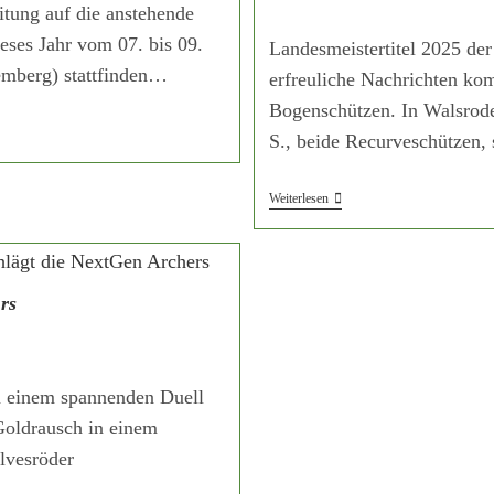
tung auf die anstehende
eses Jahr vom 07. bis 09.
Landesmeistertitel 2025 de
emberg) stattfinden…
erfreuliche Nachrichten ko
Bogenschützen. In Walsrode
S., beide Recurveschützen
Weiterlesen
rs
n einem spannenden Duell
Goldrausch in einem
lvesröder