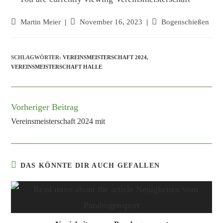
Beitrags-
Martin Meier
Beitrag
November 16, 2023
Beitrags-
Bogenschießen
Autor:
veröffentlicht:
Kategorie:
SCHLAGWÖRTER:
VEREINSMEISTERSCHAFT 2024
,
VEREINSMEISTERSCHAFT HALLE
Vorheriger Beitrag
Weitere
Artikel
Vereinsmeisterschaft 2024 mit
ansehen
DAS KÖNNTE DIR AUCH GEFALLEN