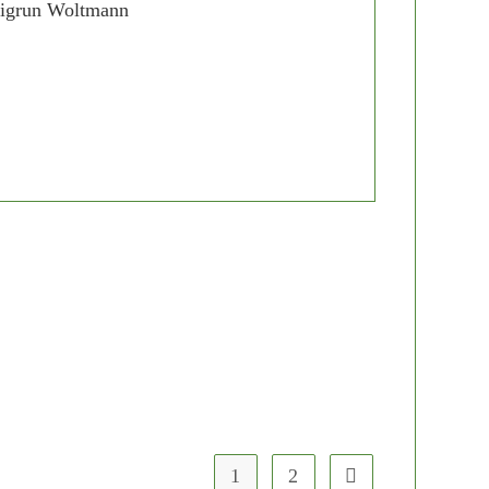
gs-
orie:
1
2
Gehe zur nächsten Seit