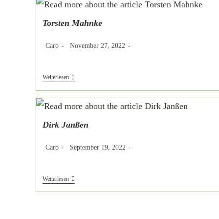
Torsten Mahnke
Beitrags-
Beitrag
Beitrags-
Caro
November 27, 2022
Autor:
veröffentlicht:
Kategorie:
Torsten
Weiterlesen
Mahnke
Dirk Janßen
Beitrags-
Beitrag
Beitrags-
Caro
September 19, 2022
Autor:
veröffentlicht:
Kategorie:
Dirk
Weiterlesen
Janßen