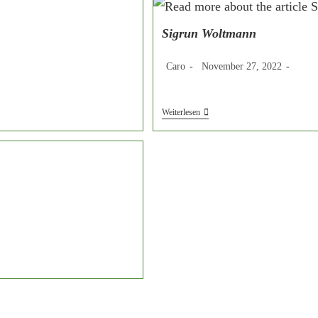
Sigrun Woltmann
Beitrags-
Beitrag
Beitra
Caro
November 27, 2022
Autor:
veröffentlicht:
Kateg
Sigrun
Weiterlesen
Woltmann