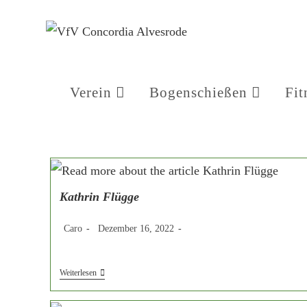
Zum
Inhalt
springen
Verein
Bogenschießen
Fit
Kathrin Flügge
Beitrags-
Beitrag
Beitrags-
Caro
Dezember 16, 2022
Autor:
veröffentlicht:
Kategorie:
Kathrin
Weiterlesen
Flügge