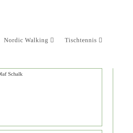
Nordic Walking
Tischtennis
gs-
rie: