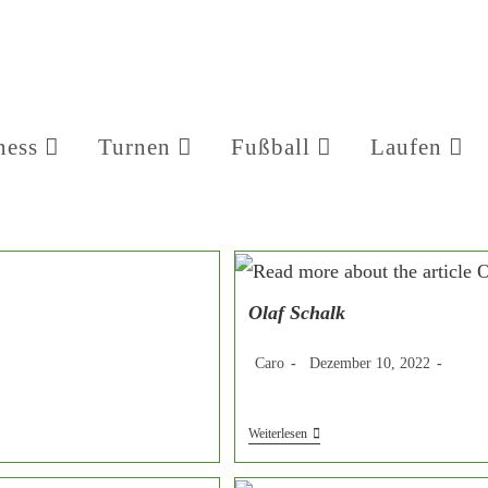
ness
Turnen
Fußball
Laufen
Olaf Schalk
Beitrags-
Beitrag
Beitra
Caro
Dezember 10, 2022
Autor:
veröffentlicht:
Katego
Olaf
Weiterlesen
Schalk