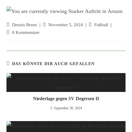
Beitrags-
Dennis Bruns
Beitrag
November 5, 2024
Beitrags-
Fußball
Autor:
veröffentlicht:
Kategorie:
Beitrags-
0 Kommentare
Kommentare:
DAS KÖNNTE DIR AUCH GEFALLEN
Niederlage gegen SV Degersen II
September 30, 2024