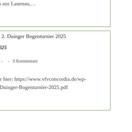
n aus Lauenau,…
025
Beitrags-
Beitrags-
0 Kommentare
Kategorie:
Kommentare:
r hier: https://www.vfvconcordia.de/wp-
-Duinger-Bogenturnier-2025.pdf