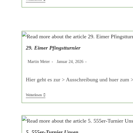
Saisonabschlussturnier
Watenbüttel
29. Eimer Pfingstturnier
Beitrags-
Beitrag
Beitrags-
Martin Meier
Januar 24, 2026
Autor:
veröffentlicht:
Kategorie:
Hier geht es zur > Ausschreibung und huer zum 
29.
Weiterlesen
Eimer
Pfingstturnier
5. 555er-Turnier Unsen