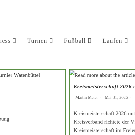
ness
Turnen
Fußball
Laufen
Kreismeisterschaft 2026
Beitrags-
Beitrag
B
Martin Meier
Mai 31, 2026
Autor:
veröffentlicht:
K
Kreismeisterschaft 2026 un
ibung
Kreisverband richtete der V
Kreismeisterschaft im Frei