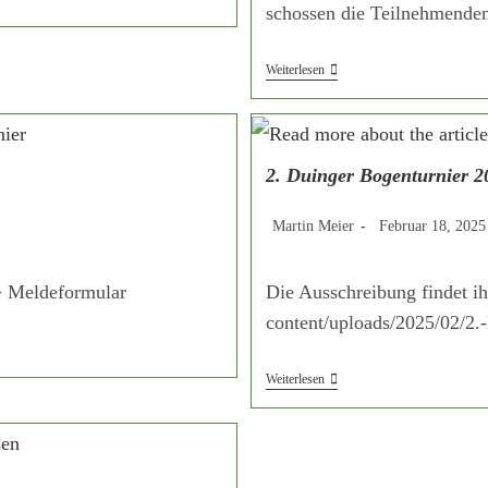
schossen die Teilnehmende
Kreismeisterschaft
Weiterlesen
2026
Unter
Blauem
Himmel
2. Duinger Bogenturnier 2
Beitrags-
Beitrag
Martin Meier
Februar 18, 2025
Autor:
veröffentlicht:
> Meldeformular
Die Ausschreibung findet ih
content/uploads/2025/02/2.
2.
Weiterlesen
Duinger
Bogenturnier
2025