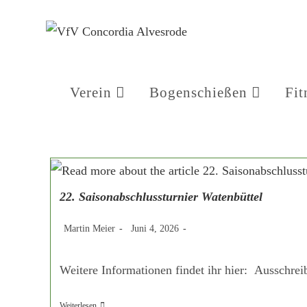
Zum
Inhalt
springen
Verein
Bogenschießen
Fit
22. Saisonabschlussturnier Watenbüttel
Beitrags-
Beitrag
Beitrags-
Martin Meier
Juni 4, 2026
Autor:
veröffentlicht:
Kategorie:
Weitere Informationen findet ihr hier: Ausschre
22.
Weiterlesen