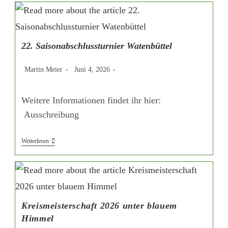
Turnier
–
Internationales
WA-
Sternturnier
22. Saisonabschlussturnier Watenbüttel
Beitrags-
Beitrag
Beitrags-
Martin Meier
Juni 4, 2026
Autor:
veröffentlicht:
Kategorie:
Weitere Informationen findet ihr hier:
Ausschreibung
22.
Weiterlesen
Saisonabschlussturnier
Watenbüttel
Kreismeisterschaft 2026 unter blauem
Himmel