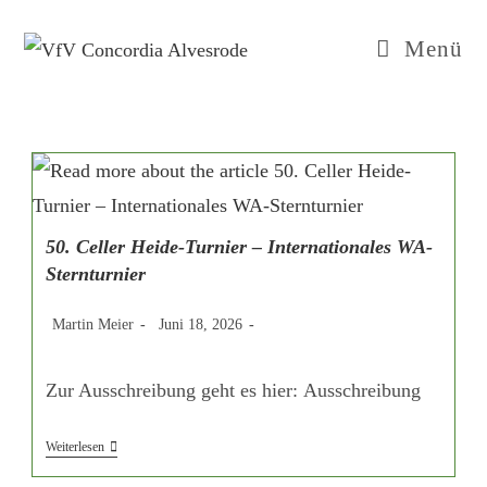
Zum
Inhalt
Menü
springen
50. Celler Heide-Turnier – Internationales WA-
Sternturnier
Beitrags-
Beitrag
Beitrags-
Martin Meier
Juni 18, 2026
Autor:
veröffentlicht:
Kategorie:
Zur Ausschreibung geht es hier: Ausschreibung
50.
Weiterlesen
Celler
Heide-