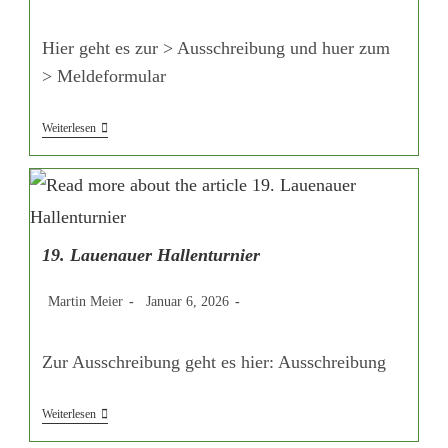
Autor:
veröffentlicht:
Kategorie:
Hier geht es zur > Ausschreibung und huer zum
> Meldeformular
29.
Weiterlesen
Eimer
Pfingstturnier
19. Lauenauer Hallenturnier
Beitrags-
Beitrag
Beitrags-
Martin Meier
Januar 6, 2026
Autor:
veröffentlicht:
Kategorie:
Zur Ausschreibung geht es hier: Ausschreibung
19.
Weiterlesen
Lauenauer
Hallenturnier