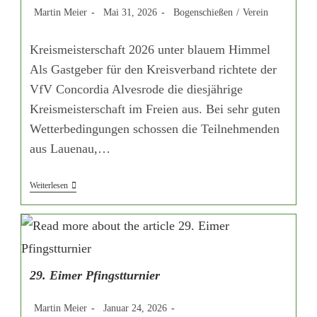
Beitrags-
Beitrag
Beitrags-
Martin Meier
Mai 31, 2026
Bogenschießen
/
Verein
Autor:
veröffentlicht:
Kategorie:
Kreismeisterschaft 2026 unter blauem Himmel
Als Gastgeber für den Kreisverband richtete der
VfV Concordia Alvesrode die diesjährige
Kreismeisterschaft im Freien aus. Bei sehr guten
Wetterbedingungen schossen die Teilnehmenden
aus Lauenau,…
Kreismeisterschaft
Weiterlesen
2026
Unter
Blauem
Himmel
29. Eimer Pfingstturnier
Beitrags-
Beitrag
Beitrags-
Martin Meier
Januar 24, 2026