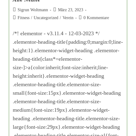
Sigrun Woltmann
März 23, 2023
Fitness
/
Uncategorized
/
Verein
0 Kommentare
/*! elementor - v3.11.4 - 12-03-2023 */
.elementor-heading-title{padding:0;margin:0;line-
height:1}.elementor-widget-heading .elementor-
heading-title[class*=elementor-
size-]>a{color:inherit;font-size:inherit;line-
height:inherit}.elementor-widget-heading
.elementor-heading-title.elementor-size-
small{font-size:15px}.elementor-widget-heading
.elementor-heading-title.elementor-size-
medium{font-size:19px}.elementor-widget-
heading .elementor-heading-title.elementor-size-
large{font-size:29px}.elementor-widget-heading
.elementor-heading-title.elementor-size-xl{font-