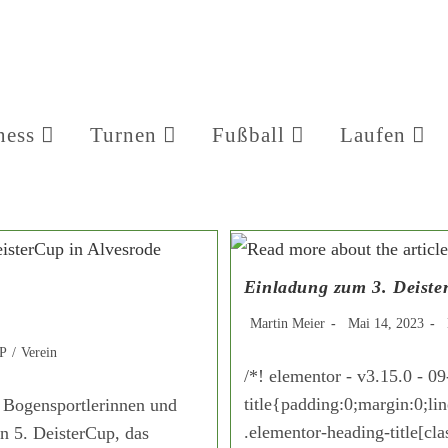
ness
Turnen
Fußball
Laufen
Einladung zum 3. Deiste
Martin Meier
Mai 14, 2023
UP
/
Verein
/*! elementor - v3.15.0 - 0
title{padding:0;margin:0;li
 Bogensportlerinnen und
.elementor-heading-title[cla
n 5. DeisterCup, das