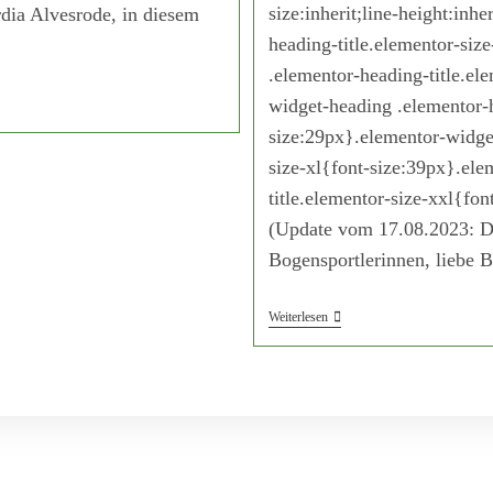
size:inherit;line-height:inh
dia Alvesrode, in diesem
heading-title.elementor-siz
.elementor-heading-title.e
widget-heading .elementor-h
size:29px}.elementor-widget
size-xl{font-size:39px}.el
title.elementor-size-xxl{fo
(Update vom 17.08.2023: Da
Bogensportlerinnen, liebe 
Weiterlesen