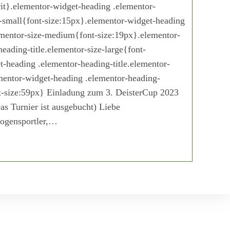
erit}.elementor-widget-heading .elementor-
e-small{font-size:15px}.elementor-widget-heading
lementor-size-medium{font-size:19px}.elementor-
eading-title.elementor-size-large{font-
-heading .elementor-heading-title.elementor-
ementor-widget-heading .elementor-heading-
nt-size:59px} Einladung zum 3. DeisterCup 2023
s Turnier ist ausgebucht) Liebe
Bogensportler,…