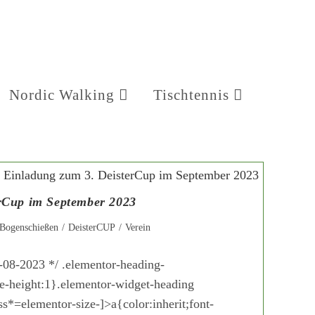
Nordic Walking
Tischtennis
rCup im September 2023
Bogenschießen
/
DeisterCUP
/
Verein
9-08-2023 */ .elementor-heading-
ne-height:1}.elementor-widget-heading
ss*=elementor-size-]>a{color:inherit;font-