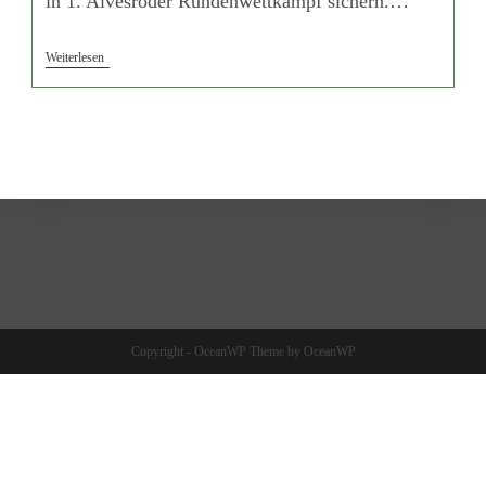
in 1. Alvesröder Rundenwettkampf sichern.…
Weiterlesen
Copyright - OceanWP Theme by OceanWP