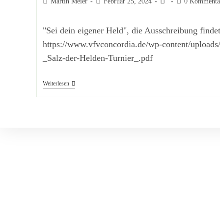
Martin Meier
Februar 25, 2024
0 Kommenta
"Sei dein eigener Held", die Ausschreibung findet 
https://www.vfvconcordia.de/wp-content/uploads
_Salz-der-Helden-Turnier_.pdf
Weiterlesen