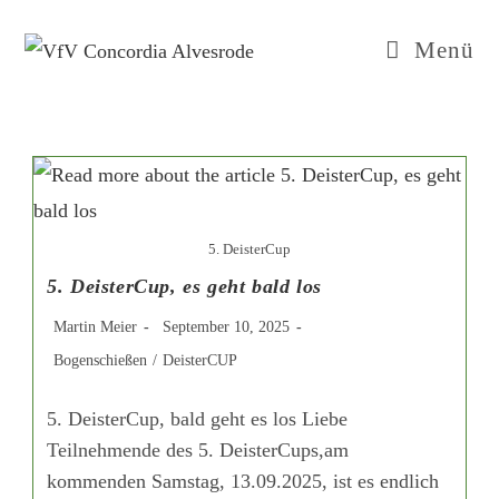
Zum
Inhalt
Menü
springen
5. DeisterCup
5. DeisterCup, es geht bald los
Beitrags-
Beitrag
Martin Meier
September 10, 2025
Autor:
veröffentlicht:
Beitrags-
Bogenschießen
/
DeisterCUP
Kategorie:
5. DeisterCup, bald geht es los Liebe
Teilnehmende des 5. DeisterCups,am
kommenden Samstag, 13.09.2025, ist es endlich