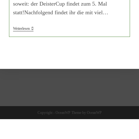
soweit: der DeisterCup findet zum 5. Mal
statt!Nachfolgend findet ihr die mit viel…
5.
Weiterlesen
DeisterCup,
Es
Geht
Bald
Los
Copyright - OceanWP Theme by OceanWP