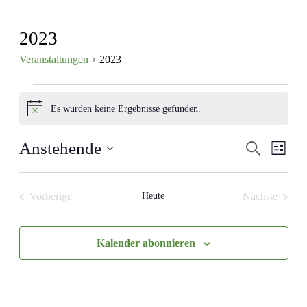
2023
Veranstaltungen
2023
Veranstaltungen
Es wurden keine Ergebnisse gefunden.
Hinweis
Veranst
Vera
Anstehende
Suche
Liste
Ansi
Suche
Datum
Navi
wählen.
und
Vorherige
Heute
Nächste
Ansichte
Veranstaltungen
Veranstalt
Navigat
Kalender abonnieren