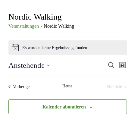
Nordic Walking
Veranstaltungen
Nordic Walking
Veranstaltungen
Es wurden keine Ergebnisse gefunden.
Hinweis
Veranst
Vera
Anstehende
Suche
Liste
Ansi
Suche
Datum
Navi
wählen.
und
Heute
Nächste
Veranstaltungen
Vorherige
Ansichte
Veranstalt
Navigat
Kalender abonnieren